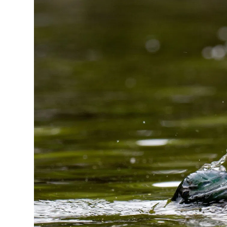
Lo
Pa
Sp