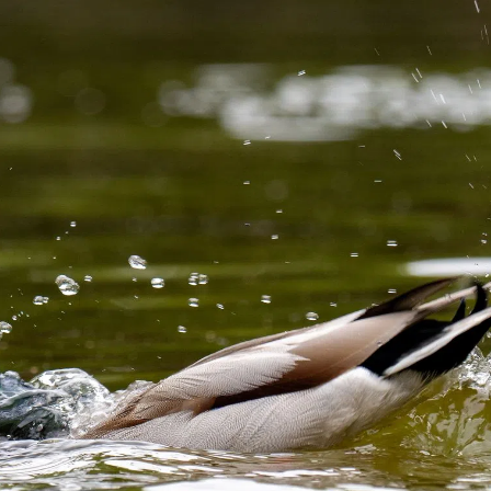
kales
rtner Content
ort