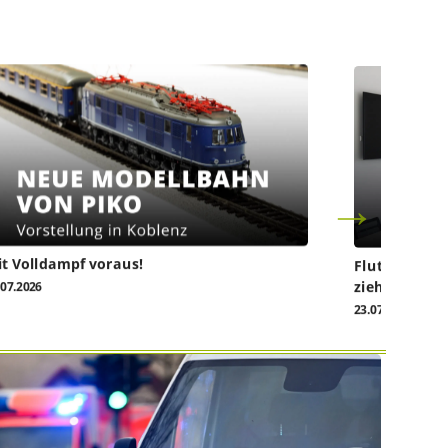
t Volldampf voraus!
Flutkatastro
ziehen vor da
.07.2026
23.07.2026