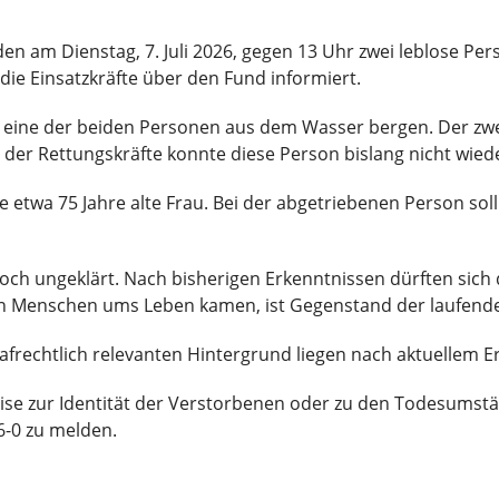
n am Dienstag, 7. Juli 2026, gegen 13 Uhr zwei leblose Per
die Einsatzkräfte über den Fund informiert.
r eine der beiden Personen aus dem Wasser bergen. Der zw
s der Rettungskräfte konnte diese Person bislang nicht wie
 etwa 75 Jahre alte Frau. Bei der abgetriebenen Person sol
 noch ungeklärt. Nach bisherigen Erkenntnissen dürften sich
n Menschen ums Leben kamen, ist Gegenstand der laufenden
frechtlich relevanten Hintergrund liegen nach aktuellem Er
eise zur Identität der Verstorbenen oder zu den Todesumstä
-0 zu melden.