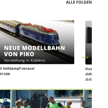
ALLE FOLGEN
t Volldampf voraus!
Flutkatastro
ziehen vor da
.07.2026
23.07.2026