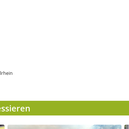
lrhein
essieren