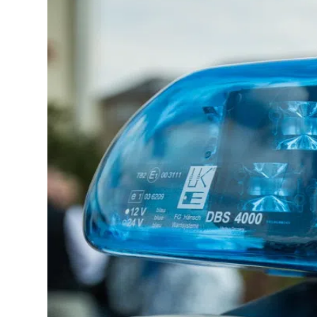
Lo
Pa
Sp