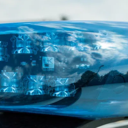
kales
rtner Content
ort