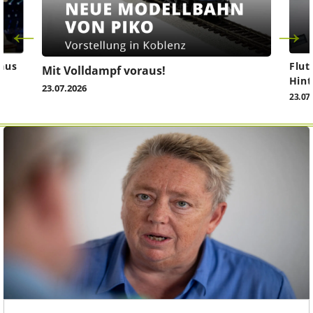
aus
Flut
Mit Volldampf voraus!
Hint
23.07.2026
23.07