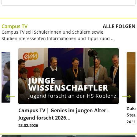
Campus TV
ALLE FOLGEN
Campus TV soll Schülerinnen und Schülern sowie
Studieninteressenten Informationen und Tipps rund ...
Zuku
Campus TV | Genies im jungen Alter -
Steu
Jugend forscht 2026...
24.11
23.02.2026