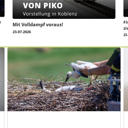
r
Fl
Mit Volldampf voraus!
zi
23.07.2026
23