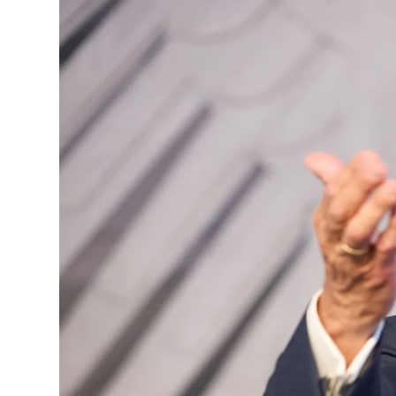
Lo
Pa
Sp