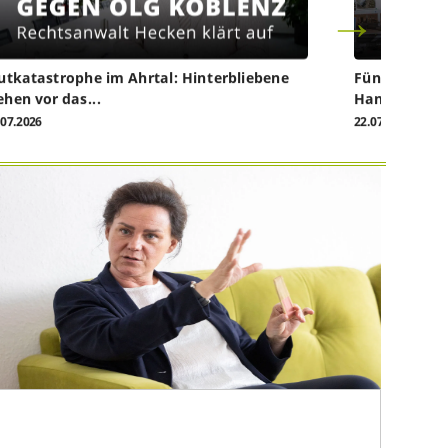
utkatastrophe im Ahrtal: Hinterbliebene
Fünf Jahre na
ehen vor das...
Handwerk...
.07.2026
22.07.2026