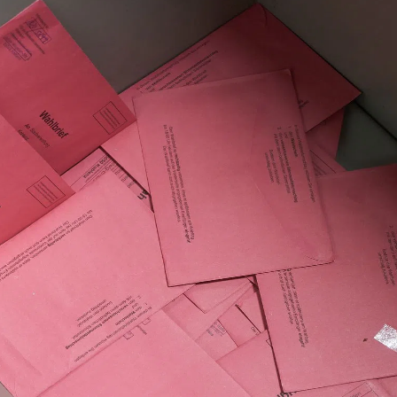
kales
rtner Content
ort