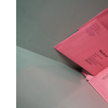
Lo
Pa
Sp