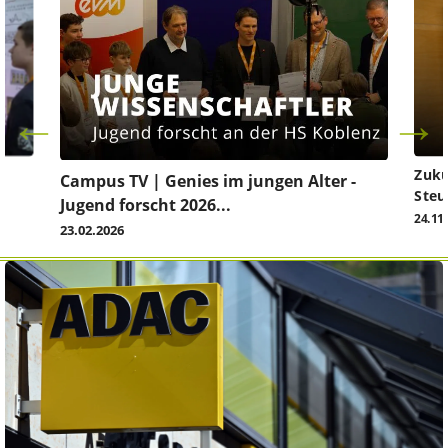
Zuku
Campus TV | Genies im jungen Alter -
Steu
Jugend forscht 2026...
24.11
23.02.2026