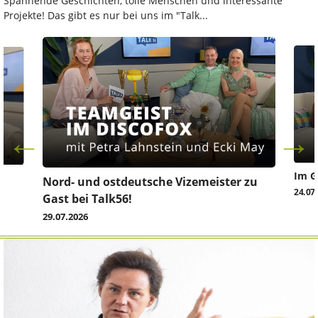
Spannende Geschichten, tolle Menschen und interessante
Projekte! Das gibt es nur bei uns im "Talk...
Im G
z
Nord- und ostdeutsche Vizemeister zu
24.07
Gast bei Talk56!
29.07.2026