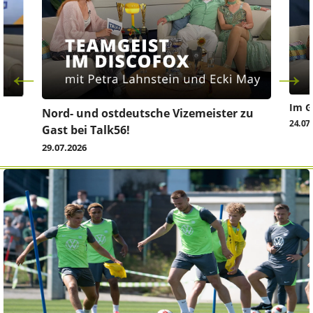
Im G
z
Nord- und ostdeutsche Vizemeister zu
24.07
Gast bei Talk56!
29.07.2026