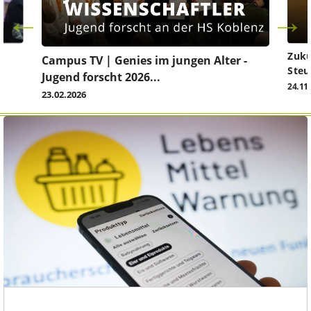
Zuku
Campus TV | Genies im jungen Alter -
Steu
Jugend forscht 2026...
24.11
23.02.2026