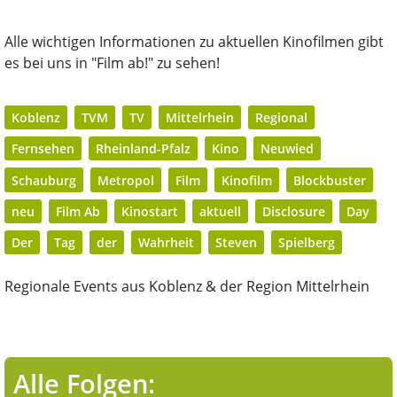
Alle wichtigen Informationen zu aktuellen Kinofilmen gibt
es bei uns in "Film ab!" zu sehen!
Koblenz
TVM
TV
Mittelrhein
Regional
Fernsehen
Rheinland-Pfalz
Kino
Neuwied
Schauburg
Metropol
Film
Kinofilm
Blockbuster
neu
Film Ab
Kinostart
aktuell
Disclosure
Day
Der
Tag
der
Wahrheit
Steven
Spielberg
Regionale Events aus Koblenz & der Region Mittelrhein
Alle Folgen: