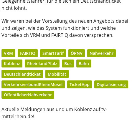
Gelegenheitsfahrer, für die sich ein Deutschlandticket
nicht lohnt.
Wir waren bei der Vorstellung des neuen Angebots dabei
und zeigen, wie das System funktioniert und welche
Vorteile sich VRM und FAIRTIQ davon versprechen.
VRM
FAIRTIQ
SmartTarif
ÖPNV
Nahverkehr
Koblenz
RheinlandPfalz
Bus
Bahn
Deutschlandticket
Mobilität
VerkehrsverbundRheinMosel
TicketApp
Digitalisierung
ÖffentlicherNahverkehr
Aktuelle Meldungen aus und um Koblenz auf tv-
mittelrhein.de!