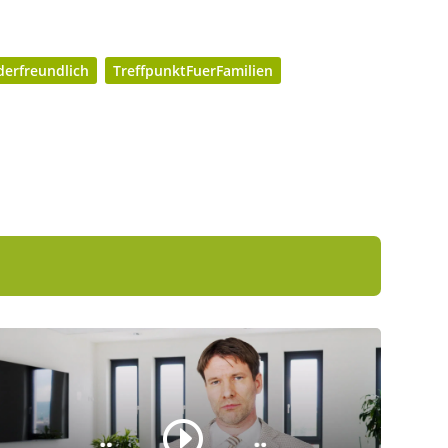
derfreundlich
TreffpunktFuerFamilien