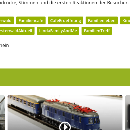
indrücke, Stimmen und die ersten Reaktionen der Besucher.
rwald
Familiencafe
CafeEroeffnung
Familienleben
Kin
sterwaldAktuell
LindaFamilyAndMe
FamilienTreff
hein