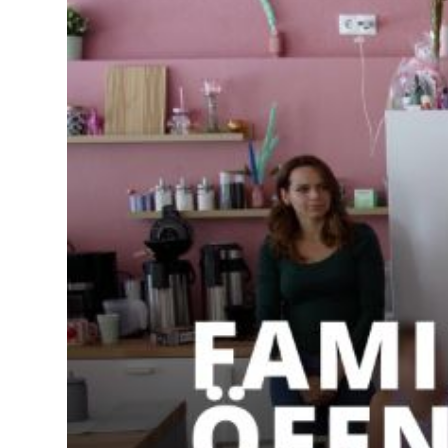
Lo
Pa
Sp