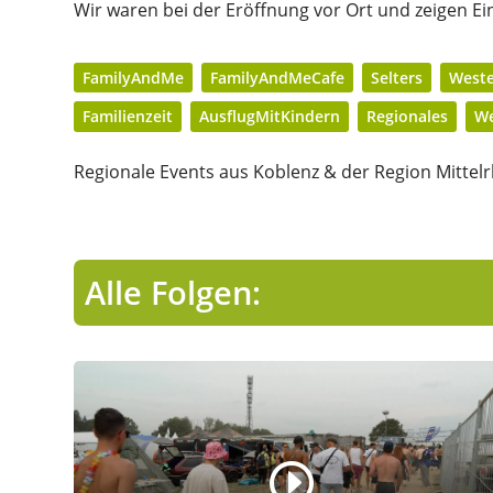
Wir waren bei der Eröffnung vor Ort und zeigen E
FamilyAndMe
FamilyAndMeCafe
Selters
Weste
Familienzeit
AusflugMitKindern
Regionales
We
Regionale Events aus Koblenz & der Region Mittelr
Alle Folgen: