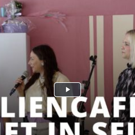
kales
rtner Content
ort
Play
Video