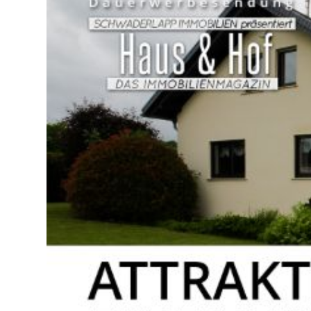
Lo
Pa
Sp