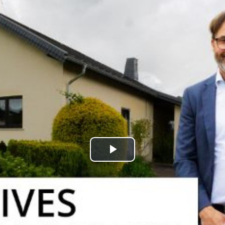
kales
rtner Content
ort
Play
Video