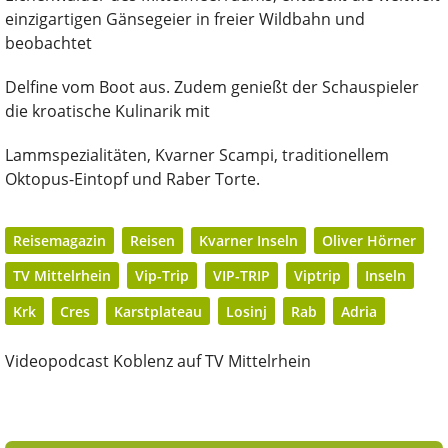
einzigartigen Gänsegeier in freier Wildbahn und
beobachtet
Delfine vom Boot aus. Zudem genießt der Schauspieler
die kroatische Kulinarik mit
Lammspezialitäten, Kvarner Scampi, traditionellem
Oktopus-Eintopf und Raber Torte.
Reisemagazin
Reisen
Kvarner Inseln
Oliver Hörner
TV Mittelrhein
Vip-Trip
VIP-TRIP
Viptrip
Inseln
Krk
Cres
Karstplateau
Losinj
Rab
Adria
Videopodcast Koblenz auf TV Mittelrhein