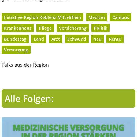
Initiative Region Koblenz Mittelrhein
Medizin
Campus
Krankenhaus
Pflege
Versicherung
Politik
Bundestag
Land
Arzt
Schwund
neu
Rente
Versorgung
Talks aus der Region
Alle Folgen: