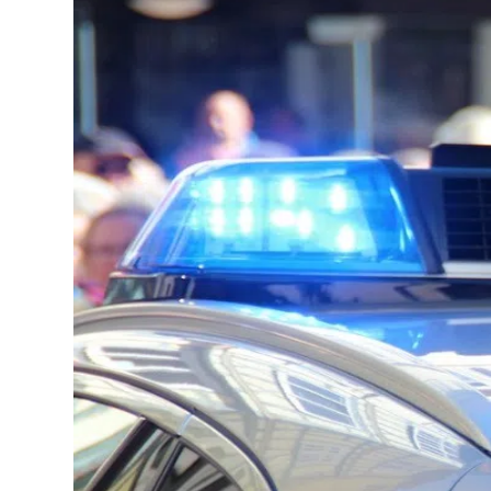
Lo
Pa
Sp