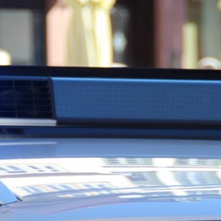
kales
rtner Content
ort