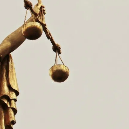
kales
rtner Content
ort