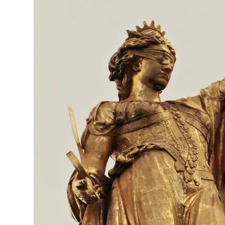
Lo
Pa
Sp