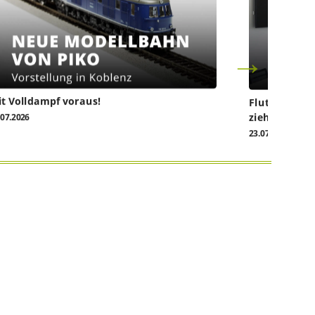
t Volldampf voraus!
Flutkatastro
ziehen vor da
.07.2026
23.07.2026