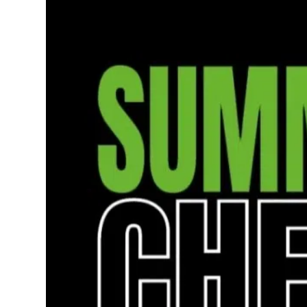
Lo
Pa
Sp