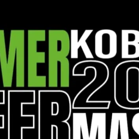
kales
rtner Content
ort