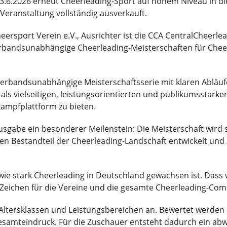
6.2026 erneut Cheerleading-Sport auf hohem Niveau in die
Veranstaltung vollständig ausverkauft.
heersport Verein e.V., Ausrichter ist die CCA CentralCheer
bandsunabhängige Cheerleading-Meisterschaften für Chee
erbandsunabhängige Meisterschaftsserie mit klaren Abläu
ng als vielseitigen, leistungsorientierten und publikumssta
ampfplattform zu bieten.
sgabe ein besonderer Meilenstein: Die Meisterschaft wird s
ten Bestandteil der Cheerleading-Landschaft entwickelt und
ie stark Cheerleading in Deutschland gewachsen ist. Dass 
s Zeichen für die Vereine und die gesamte Cheerleading-Com
 Altersklassen und Leistungsbereichen an. Bewertet werden
samteindruck. Für die Zuschauer entsteht dadurch ein abw