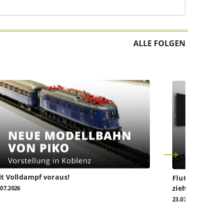
ALLE FOLGEN
t Volldampf voraus!
Flutkatastro
ziehen vor da
.07.2026
23.07.2026