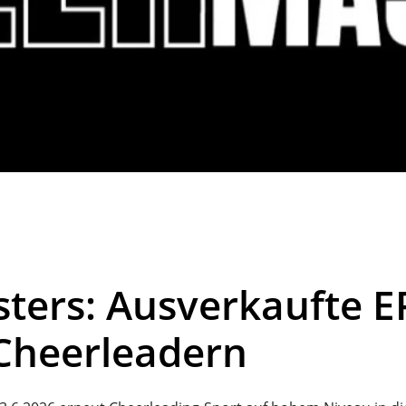
rs: Ausverkaufte EP
Cheerleadern