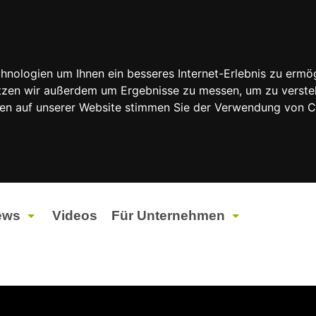
nologien um Ihnen ein besseres Internet-Erlebnis zu ermög
nutzen wir außerdem um Ergebnisse zu messen, um zu vers
rfen auf unserer Website stimmen Sie der Verwendung von 
ews
Videos
Für Unternehmen
tuelles
Werbung
ents
Werbeproduktion
ndtagswahlen 2026