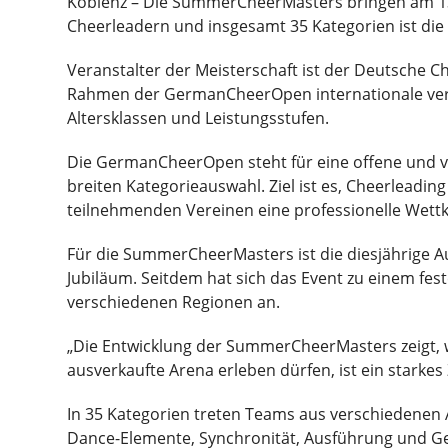
Koblenz – Die SummerCheerMasters bringen am 13.
Cheerleadern und insgesamt 35 Kategorien ist die 
Veranstalter der Meisterschaft ist der Deutsche C
Rahmen der GermanCheerOpen internationale ver
Altersklassen und Leistungsstufen.
Die GermanCheerOpen steht für eine offene und v
breiten Kategorieauswahl. Ziel ist es, Cheerleadi
teilnehmenden Vereinen eine professionelle Wettk
Für die SummerCheerMasters ist die diesjährige Au
Jubiläum. Seitdem hat sich das Event zu einem fes
verschiedenen Regionen an.
„Die Entwicklung der SummerCheerMasters zeigt, w
ausverkaufte Arena erleben dürfen, ist ein starke
In 35 Kategorien treten Teams aus verschiedenen
Dance-Elemente, Synchronität, Ausführung und Ge