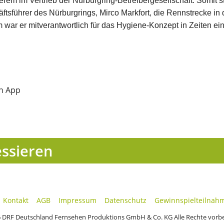
derem im Vertrieb der Nürburgring-Betreibergesellschaft. Somit
tsführer des Nürburgrings, Mirco Markfort, die Rennstrecke in 
 war er mitverantwortlich für das Hygiene-Konzept in Zeiten ei
in App
essieren
Kontakt
AGB
Impressum
Datenschutz
Gewinnspielteilnah
 DRF Deutschland Fernsehen Produktions GmbH & Co. KG Alle Rechte vorb