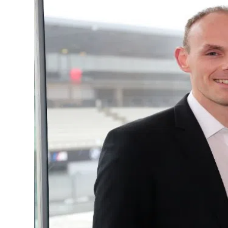
Lo
Pa
Sp