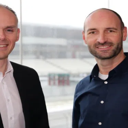
kales
rtner Content
ort