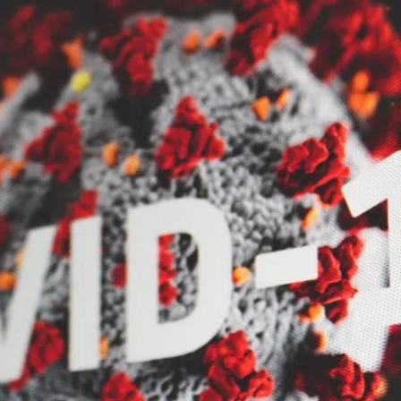
kales
rtner Content
ort