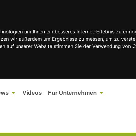
nologien um Ihnen ein besseres Internet-Erlebnis zu ermög
nutzen wir außerdem um Ergebnisse zu messen, um zu vers
rfen auf unserer Website stimmen Sie der Verwendung von 
ews
Videos
Für Unternehmen
tuelles
Werbung
ents
Werbeproduktion
ndtagswahlen 2026