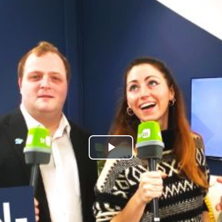
kales
rtner Content
ort
Play
Video