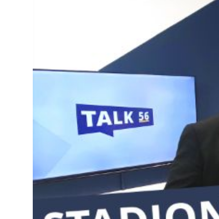
Lo
Pa
Sp