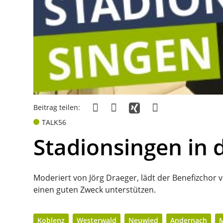
Beitrag teilen:
TALK56
Stadionsingen in 
Moderiert von Jörg Draeger, lädt der Benefizchor
einen guten Zweck unterstützen.
Koblenz
Westerwald
Neuwied
Andernach