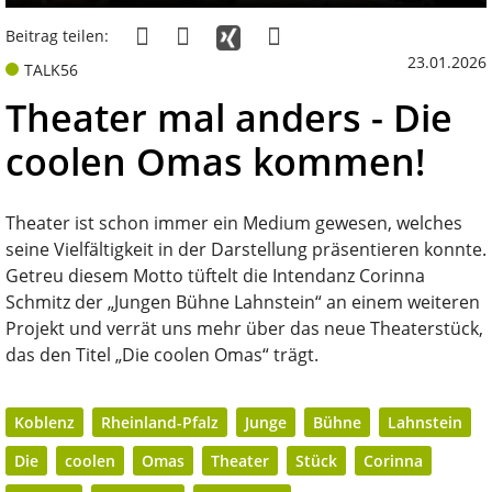
Beitrag teilen:
23.01.2026
TALK56
Theater mal anders - Die
coolen Omas kommen!
Theater ist schon immer ein Medium gewesen, welches
seine Vielfältigkeit in der Darstellung präsentieren konnte.
Getreu diesem Motto tüftelt die Intendanz Corinna
Schmitz der „Jungen Bühne Lahnstein“ an einem weiteren
Projekt und verrät uns mehr über das neue Theaterstück,
das den Titel „Die coolen Omas“ trägt.
Koblenz
Rheinland-Pfalz
Junge
Bühne
Lahnstein
Die
coolen
Omas
Theater
Stück
Corinna