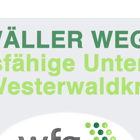
kales
rtner Content
ort