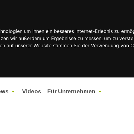
nologien um Ihnen ein besseres Internet-Erlebnis zu ermög
nutzen wir außerdem um Ergebnisse zu messen, um zu vers
rfen auf unserer Website stimmen Sie der Verwendung von 
ews
Videos
Für Unternehmen
tuelles
Werbung
ents
Werbeproduktion
ndtagswahlen 2026