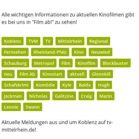
Alle wichtigen Informationen zu aktuellen Kinofilmen gibt
es bei uns in "Film ab!" zu sehen!
Koblenz
TVM
TV
Mittelrhein
Regional
Fernsehen
Rheinland-Pfalz
Kino
Neuwied
Schauburg
Metropol
Film
Kinofilm
Blockbuster
neu
Film Ab
Kinostart
aktuell
Glennkill
Schafskrimi
Komödie
Kyle
Balda
Hugh
Jackman
Nicholas
Galitzine
Craig
Mazin
Leonie
Swann
Aktuelle Meldungen aus und um Koblenz auf tv-
mittelrhein.de!