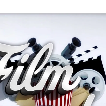
kales
rtner Content
ort