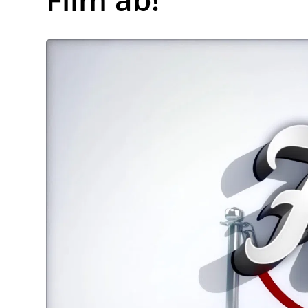
Lo
Pa
Sp