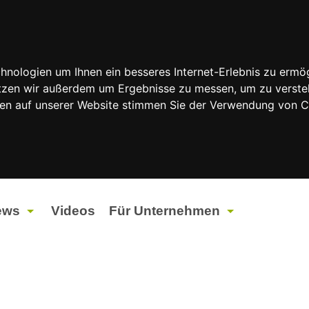
nologien um Ihnen ein besseres Internet-Erlebnis zu ermög
nutzen wir außerdem um Ergebnisse zu messen, um zu vers
rfen auf unserer Website stimmen Sie der Verwendung von 
ews
Videos
Für Unternehmen
tuelles
Werbung
ents
Werbeproduktion
ndtagswahlen 2026