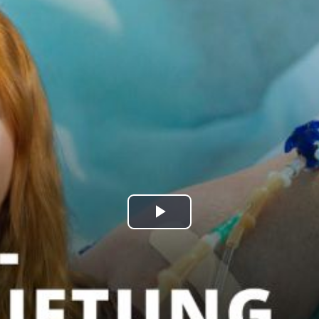
kales
rtner Content
ort
Play
Video