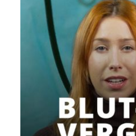
Lo
Pa
Sp