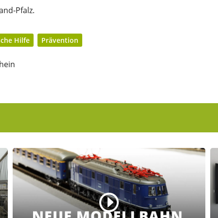
and-Pfalz.
che Hilfe
Prävention
hein