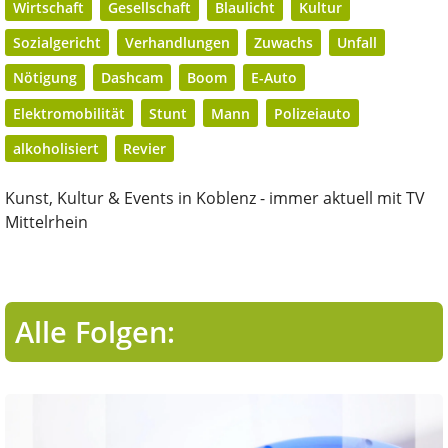
Wirtschaft
Gesellschaft
Blaulicht
Kultur
Sozialgericht
Verhandlungen
Zuwachs
Unfall
Nötigung
Dashcam
Boom
E-Auto
Elektromobilität
Stunt
Mann
Polizeiauto
alkoholisiert
Revier
Kunst, Kultur & Events in Koblenz - immer aktuell mit TV
Mittelrhein
Alle Folgen: