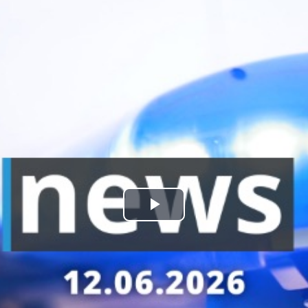
kales
rtner Content
ort
Play
Video