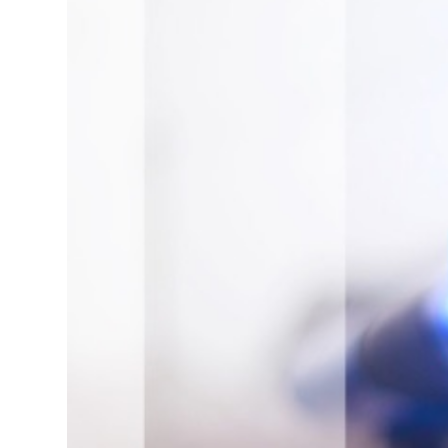
Lo
Pa
Sp