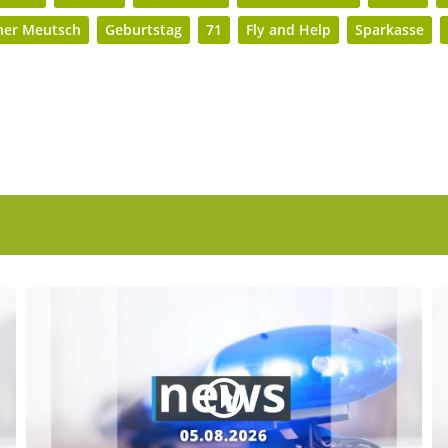
ner Meutsch
Geburtstag
71
Fly and Help
Sparkasse