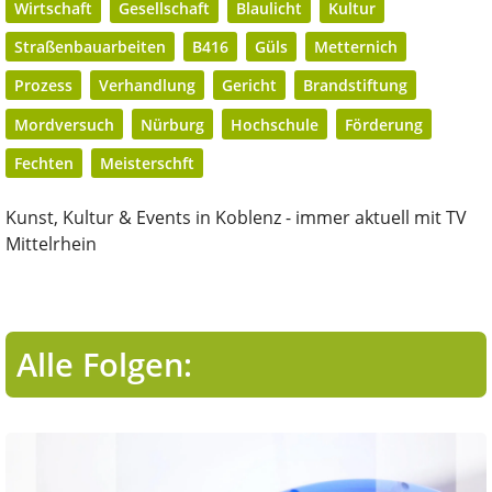
Wirtschaft
Gesellschaft
Blaulicht
Kultur
Straßenbauarbeiten
B416
Güls
Metternich
Prozess
Verhandlung
Gericht
Brandstiftung
Mordversuch
Nürburg
Hochschule
Förderung
Fechten
Meisterschft
Kunst, Kultur & Events in Koblenz - immer aktuell mit TV
Mittelrhein
Alle Folgen: