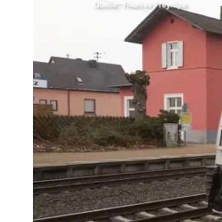
Lo
Pa
Sp