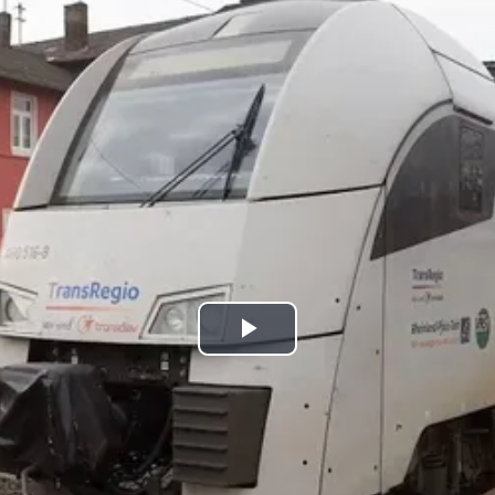
kales
rtner Content
ort
Play
Video