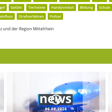
gel
Gefahr
Tierheime
Handyverbot
Bildung
Schule
einfluss
Strafverfahren
Polizei
z und der Region Mittelrhein