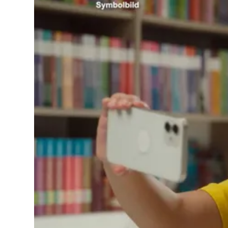
Lo
Pa
Sp