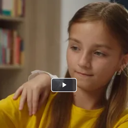
kales
rtner Content
ort
Play
Video