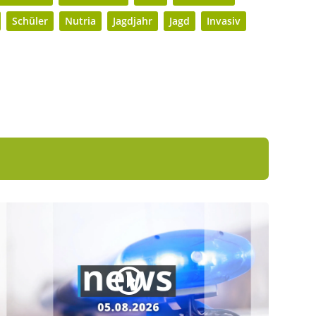
Schüler
Nutria
Jagdjahr
Jagd
Invasiv