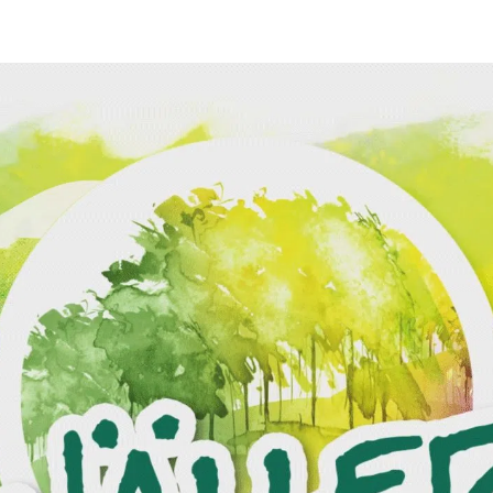
kales
rtner Content
ort