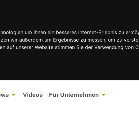
nologien um Ihnen ein besseres Internet-Erlebnis zu ermög
nutzen wir außerdem um Ergebnisse zu messen, um zu vers
rfen auf unserer Website stimmen Sie der Verwendung von 
ews
Videos
Für Unternehmen
tuelles
Werbung
ents
Werbeproduktion
ndtagswahlen 2026