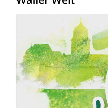
Lo
Pa
Sp