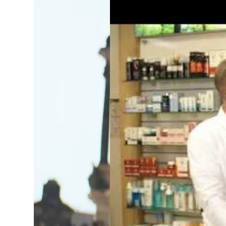
Lo
Pa
Sp