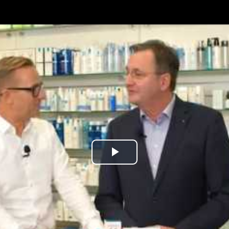
kales
rtner Content
ort
Play
Video