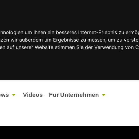
nologien um Ihnen ein besseres Internet-Erlebnis zu ermög
nutzen wir außerdem um Ergebnisse zu messen, um zu vers
rfen auf unserer Website stimmen Sie der Verwendung von 
ews
Videos
Für Unternehmen
tuelles
Werbung
ents
Werbeproduktion
ndtagswahlen 2026