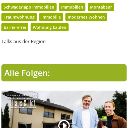
Schwaderlapp Immobilien
Immobilien
Montabaur
Traumwohnung
Immobilie
modernes Wohnen
barrierefrei
Wohnung kaufen
Talks aus der Region
Alle Folgen: