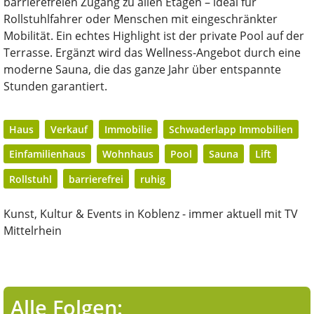
barrierefreien Zugang zu allen Etagen – ideal für
Rollstuhlfahrer oder Menschen mit eingeschränkter
Mobilität. Ein echtes Highlight ist der private Pool auf der
Terrasse. Ergänzt wird das Wellness-Angebot durch eine
moderne Sauna, die das ganze Jahr über entspannte
Stunden garantiert.
Haus
Verkauf
Immobilie
Schwaderlapp Immobilien
Einfamilienhaus
Wohnhaus
Pool
Sauna
Lift
Rollstuhl
barrierefrei
ruhig
Kunst, Kultur & Events in Koblenz - immer aktuell mit TV
Mittelrhein
Alle Folgen: