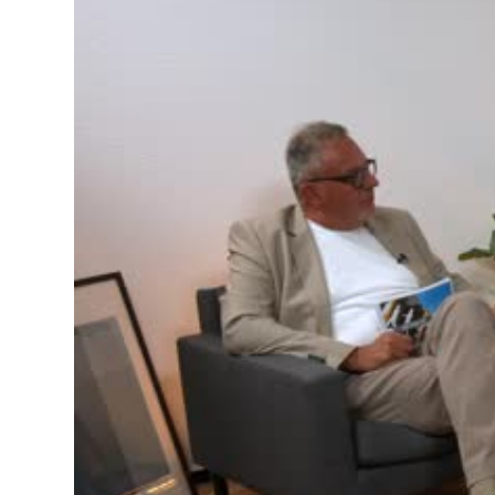
Lo
Pa
Sp