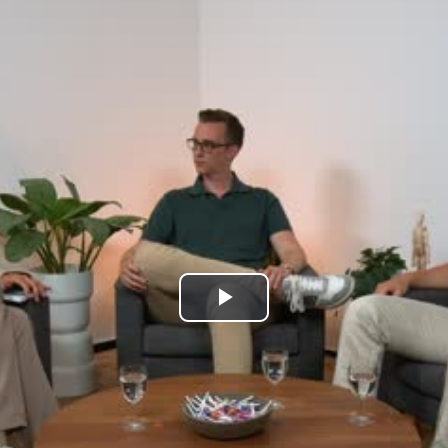
kales
rtner Content
ort
Play
Video