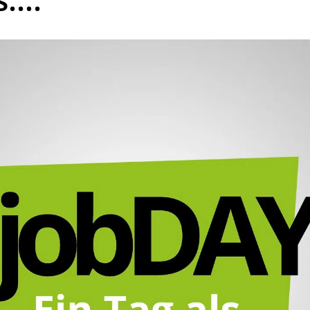
kales
rtner Content
ort