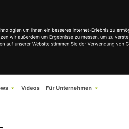
nologien um Ihnen ein besseres Internet-Erlebnis zu ermög
nutzen wir außerdem um Ergebnisse zu messen, um zu vers
rfen auf unserer Website stimmen Sie der Verwendung von 
ews
Videos
Für Unternehmen
tuelles
Werbung
ents
Werbeproduktion
s….
ndtagswahlen 2026