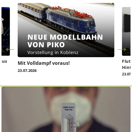
aus
Flut
Mit Volldampf voraus!
Hint
23.07.2026
23.07