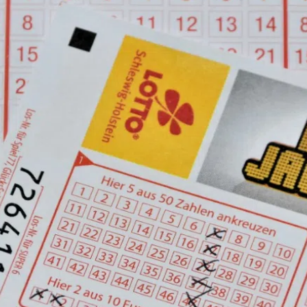
kales
rtner Content
ort