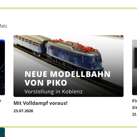
alz.
r
Fl
Mit Volldampf voraus!
zi
23.07.2026
23