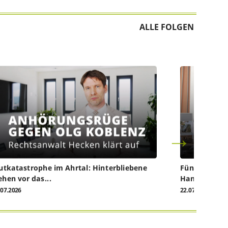
ALLE FOLGEN
utkatastrophe im Ahrtal: Hinterbliebene
Fünf Jahre na
ehen vor das...
Handwerk...
.07.2026
22.07.2026