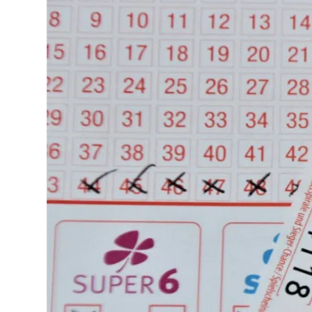
Lo
Pa
Sp