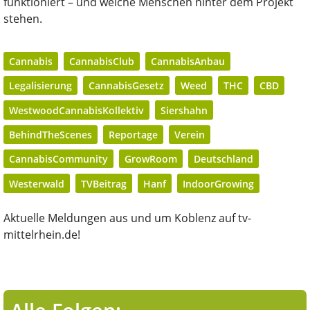
funktioniert – und welche Menschen hinter dem Projekt
stehen.
Cannabis
CannabisClub
CannabisAnbau
Legalisierung
CannabisGesetz
Weed
THC
CBD
WestwoodCannabisKollektiv
Siershahn
BehindTheScenes
Reportage
Verein
CannabisCommunity
GrowRoom
Deutschland
Westerwald
TVBeitrag
Hanf
IndoorGrowing
Aktuelle Meldungen aus und um Koblenz auf tv-
mittelrhein.de!