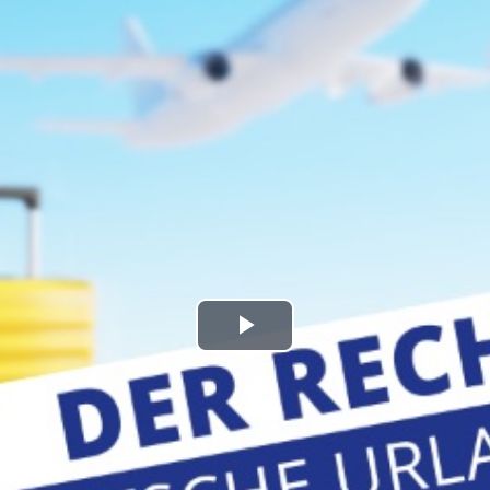
kales
rtner Content
ort
Play
Video