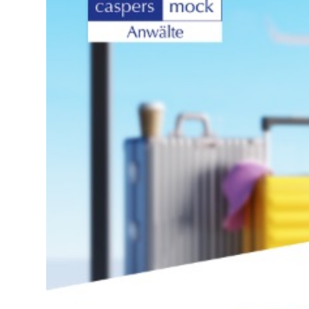
Lo
Pa
Sp