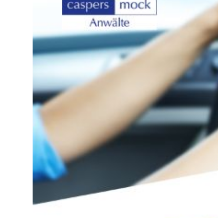
Lo
Pa
Sp