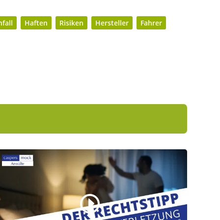
fall
Haften
Risiken
Hersteller
Fahrer