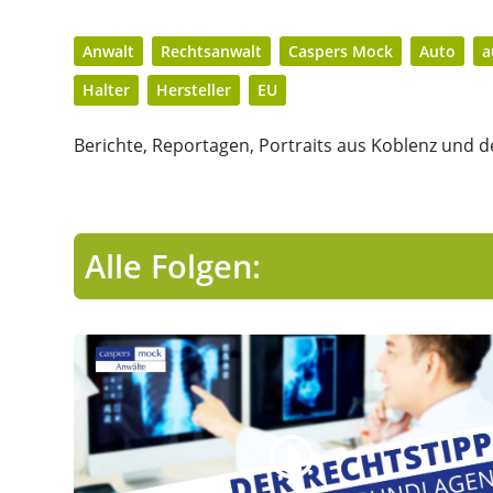
Anwalt
Rechtsanwalt
Caspers Mock
Auto
a
Halter
Hersteller
EU
Berichte, Reportagen, Portraits aus Koblenz und de
Alle Folgen: