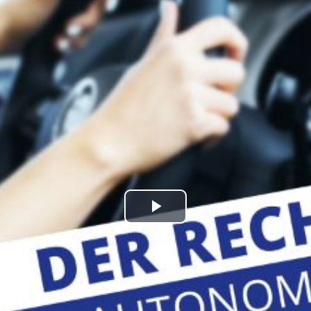
kales
rtner Content
ort
Play
Video