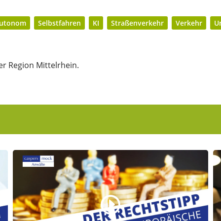
utonom
Selbstfahren
KI
Straßenverkehr
Verkehr
Un
r Region Mittelrhein.