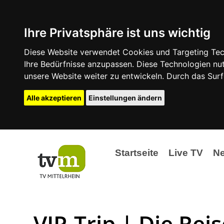
Ihre Privatsphäre ist uns wichtig
Diese Website verwendet Cookies und Targeting Tech
Ihre Bedürfnisse anzupassen. Diese Technologien 
unsere Website weiter zu entwickeln. Durch das Su
Alle akzeptieren
Einstellungen ändern
Startseite
Live TV
N
Ak
Ev
VIP-Trip | Die Rei
La