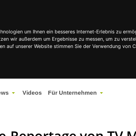
nologien um Ihnen ein besseres Internet-Erlebnis zu ermög
nutzen wir außerdem um Ergebnisse zu messen, um zu vers
rfen auf unserer Website stimmen Sie der Verwendung von 
ews
Videos
Für Unternehmen
tuelles
Werbung
ents
Werbeproduktion
se-Reportage von TV M
ndtagswahlen 2026