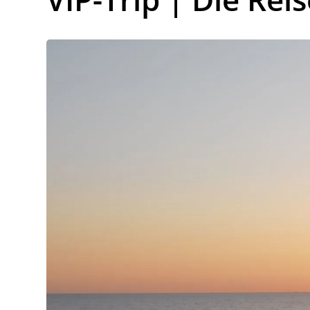
Lo
Pa
Sp