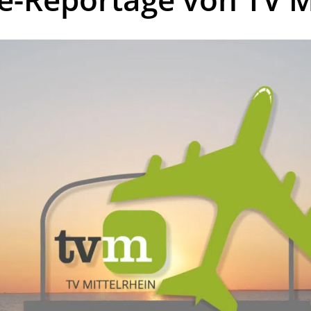
kales
rtner Content
ort