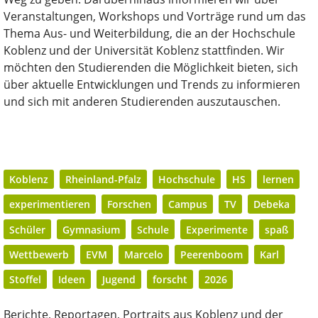
Veranstaltungen, Workshops und Vorträge rund um das
Thema Aus- und Weiterbildung, die an der Hochschule
Koblenz und der Universität Koblenz stattfinden. Wir
möchten den Studierenden die Möglichkeit bieten, sich
über aktuelle Entwicklungen und Trends zu informieren
und sich mit anderen Studierenden auszutauschen.
Koblenz
Rheinland-Pfalz
Hochschule
HS
lernen
experimentieren
Forschen
Campus
TV
Debeka
Schüler
Gymnasium
Schule
Experimente
spaß
Wettbewerb
EVM
Marcelo
Peerenboom
Karl
Stoffel
Ideen
Jugend
forscht
2026
Berichte, Reportagen, Portraits aus Koblenz und der