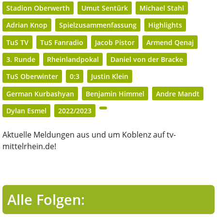
Stadion Oberwerth
Umut Sentürk
Michael Stahl
Adrian Knop
Spielzusammenfassung
Highlights
TuS TV
TuS Fanradio
Jacob Pistor
Armend Qenaj
3. Runde
Rheinlandpokal
Daniel von der Bracke
TuS Oberwinter
0:3
Justin Klein
German Kurbashyan
Benjamin Himmel
Andre Mandt
Dylan Esmel
2022/2023
Aktuelle Meldungen aus und um Koblenz auf tv-
mittelrhein.de!
Alle Folgen: