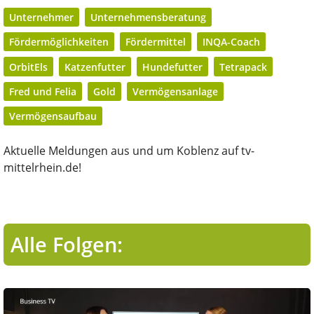
Unternehmer
Unternehmensberatung
Fördermöglichkeiten
Fördermittel
INQA-Coach
OrbitEls
Katzenfutter
Hundefutter
Tetrapack
Fred und Felia
Gold
Vermögensanlage
Vermögensaufbau
Aktuelle Meldungen aus und um Koblenz auf tv-
mittelrhein.de!
Alle Folgen: