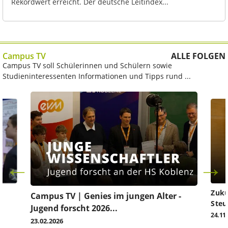
Rekordwert erreicht. Der deutsche Leitindex...
Campus TV
ALLE FOLGEN
Campus TV soll Schülerinnen und Schülern sowie
Studieninteressenten Informationen und Tipps rund ...
Zuku
Campus TV | Genies im jungen Alter -
Steu
Jugend forscht 2026...
24.11
23.02.2026