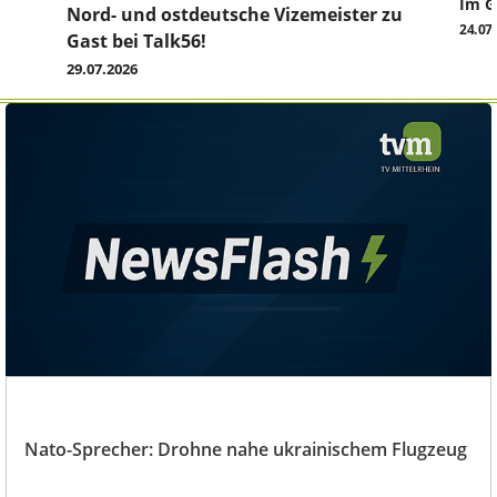
Im G
z
Nord- und ostdeutsche Vizemeister zu
24.07
Gast bei Talk56!
29.07.2026
Nato-Sprecher: Drohne nahe ukrainischem Flugzeug