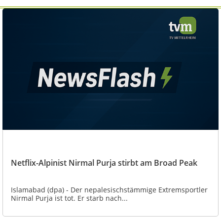
Netflix-Alpinist Nirmal Purja stirbt am Broad Peak
Islamabad (dpa) - Der nepalesischstämmige Extremsportler
Nirmal Purja ist tot. Er starb nach...