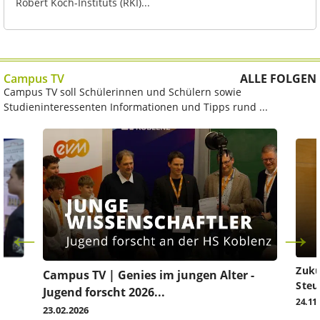
Robert Koch-Instituts (RKI)...
Campus TV
ALLE FOLGEN
Campus TV soll Schülerinnen und Schülern sowie
Studieninteressenten Informationen und Tipps rund ...
Zuku
Campus TV | Genies im jungen Alter -
Steu
Jugend forscht 2026...
24.11
23.02.2026