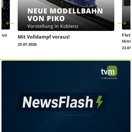
aus
Flut
Mit Volldampf voraus!
Hint
23.07.2026
23.07