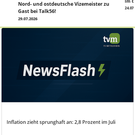
Im G
z
Nord- und ostdeutsche Vizemeister zu
24.07
Gast bei Talk56!
29.07.2026
Inflation zieht sprunghaft an: 2,8 Prozent im Juli