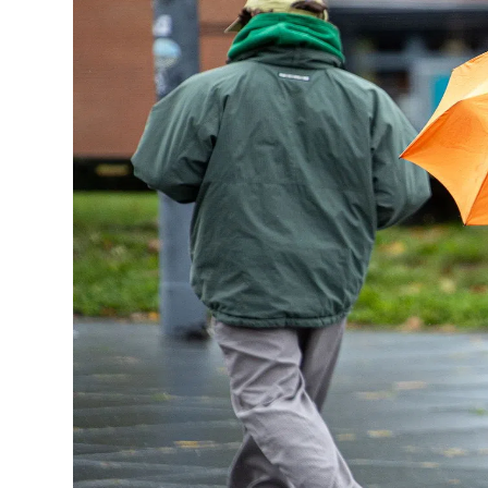
Lo
Pa
Sp