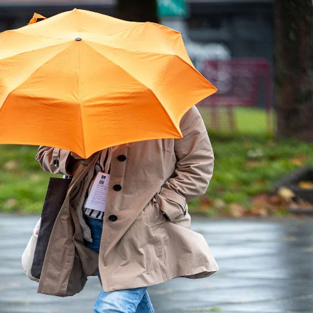
kales
rtner Content
ort