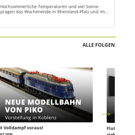
Hochsommerliche Temperaturen und viel Sonne
prägen das Wochenende in Rheinland-Pfalz und im...
ALLE FOLGEN
t Volldampf voraus!
Flutkatastro
ziehen vor da
.07.2026