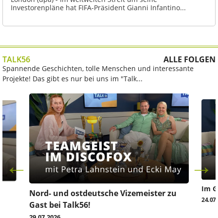
Investorenpläne hat FIFA-Präsident Gianni Infantino...
TALK56
ALLE FOLGEN
Spannende Geschichten, tolle Menschen und interessante
Projekte! Das gibt es nur bei uns im "Talk...
Im G
z
Nord- und ostdeutsche Vizemeister zu
24.07
Gast bei Talk56!
29.07.2026