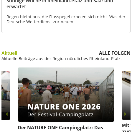
Sonnige Woche in Rheinland-Pfalz und Saarland
erwartet
Regen bleibt aus, die Flusspegel erholen sich nicht. Was der
Deutsche Wetterdienst zur neuen...
Aktuell
ALLE FOLGEN
Aktuelle Beiträge aus der Region nördliches Rheinland-Pfalz.
Mit 
Der NATURE ONE Campingplatz: Das
23.07