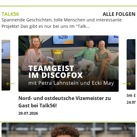
TALK56
ALLE FOLGEN
Spannende Geschichten, tolle Menschen und interessante
Projekte! Das gibt es nur bei uns im "Talk...
Im G
z
Nord- und ostdeutsche Vizemeister zu
24.07
Gast bei Talk56!
29.07.2026