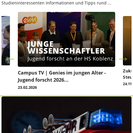
Studieninteressenten Informationen und Tipps rund ...
Zuku
Campus TV | Genies im jungen Alter -
Steu
Jugend forscht 2026...
24.11
23.02.2026